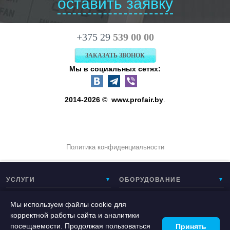
оставить заявку
+375 29
539 00 00
ЗАКАЗАТЬ ЗВОНОК
Мы в социальных сетях:
2014-2026 © www.
profair.by
.
Политика конфиденциальности
УСЛУГИ
ОБОРУДОВАНИЕ
▼
▼
Мы используем файлы cookie для
ГОРОДА
ПО ОБЪЕКТУ
▼
▼
корректной работы сайта и аналитики
посещаемости. Продолжая пользоваться
Принять